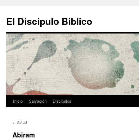
Ir
al
El Discipulo Biblico
contenido
Inicio
Salvación
Discipulos
←
Abiud
Abiram