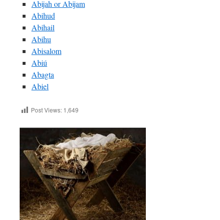
Abijah or Abijam
Abihud
Abihail
Abihu
Abisalom
Abiú
Abagta
Abiel
Post Views:
1,649