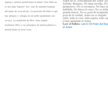
Amor no es | Descripción del Amor Ag
riqueza y nuestra actitud hacia el dinero. Este libro no
Sufrido, Benigno, No tiene envidia, No
jactancioso, No se envanece, No hace n
es uno para "hacerse" rico, sino de entender finanzas
indebida, No busca lo suyo, No se irrit
del punto de vista divino. La posición del libro es que
guarda rencor, No se goza de la injustic
goza de la verdad, Amor no es fingido,
hay peligros y ventajas en ser pobre igualmente con
sufre, todo lo cree, todo espera, todo so
ser rico. La maldición de Dios viene cuando
Como aumentar el Amor.
Leer el Folleto:
salv41 El Fruto del Espí
excluimos Dios y sus principios de nuestra práctica y
el Amor
.
actitud diaria en estas cosas.