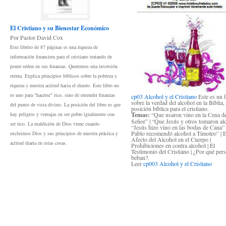
El Cristiano y su Bienestar Económico
Por Pastor David Cox
Este librito de 87 páginas es una riqueza de
información financiera para el cristiano tratando de
poner orden en sus finanzas. Queremos una inversión
eterna. Explica principios bíblicos sobre la pobreza y
riqueza y nuestra actitud hacia el dinero. Este libro no
es uno para "hacerse" rico, sino de entender finanzas
cp03 Alcohol y el Cristiano
Este es un f
sobre la verdad del alcohol en la Biblia, 
del punto de vista divino. La posición del libro es que
posición bíblica para el cristiano.
Temas:
“Que usaron vino en la Cena de
hay peligros y ventajas en ser pobre igualmente con
Señor” | “Que Jesús y otros tomaron alc
ser rico. La maldición de Dios viene cuando
“Jesús hizo vino en las bodas de Cana”
Pablo recomendó alcohol a Timoteo” | E
excluimos Dios y sus principios de nuestra práctica y
Afecto del Alcohol en el Cuerpo |
actitud diaria en estas cosas.
Prohibiciones en contra alcohol | El
Testimonio del Cristiano | ¿Por qué per
beban?.
Leer
cp003 Alcohol y el Cristiano