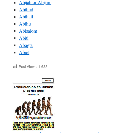
Abijah or Abijam
Abihud
Abihail
Abihu
Abisalom
Abiú
Abagta
Abiel
Post Views:
1,638