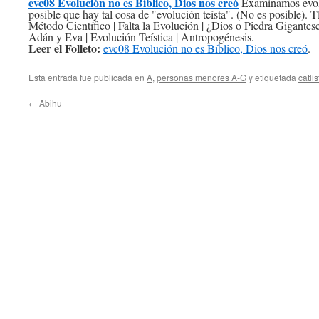
evc08 Evolución no es Bíblico, Dios nos creó
Examinamos evoluc
posible que hay tal cosa de "evolución teísta". (No es posible)
Método Científico | Falta la Evolución | ¿Dios o Piedra Gigantesc
Adán y Eva | Evolución Teística | Antropogénesis.
Leer el Folleto:
evc08 Evolución no es Bíblico, Dios nos creó
.
Esta entrada fue publicada en
A
,
personas menores A-G
y etiquetada
catlis
←
Abihu