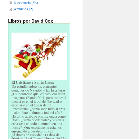
Diccionario (56)
Anuncios (2)
Libros por David Cox
El Cristiano y Santa Claus
Un estudio sobre los conceptos
comunes de Navidad y las Escrituras.
¿Es incorrecto que los católicos usan
imagenes (Éxodo 20:4) pero esto está
bien si es en el árbol de Navidad o
escenario en el hogar de un
Protestante? ¿Santa sabe todo si eres
malo o bueno durante todo el año?
¿Esto no atribuye omnisciencia como
Dios? ¿Santa puede volar y visitar a
cada casa en todo el mundo en una
noche? ¿Qué exactamente estamos
enseñando a nuestros niños?
¿Árboles de Navidad? El dios del
árbol es “Baal Tamar” (Jueces 20:33)