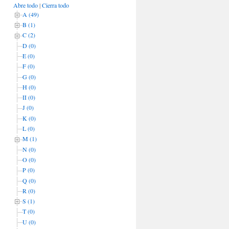
Abre todo
|
Cierra todo
A (49)
B (1)
C (2)
D (0)
E (0)
F (0)
G (0)
H (0)
II (0)
J (0)
K (0)
L (0)
M (1)
N (0)
O (0)
P (0)
Q (0)
R (0)
S (1)
T (0)
U (0)