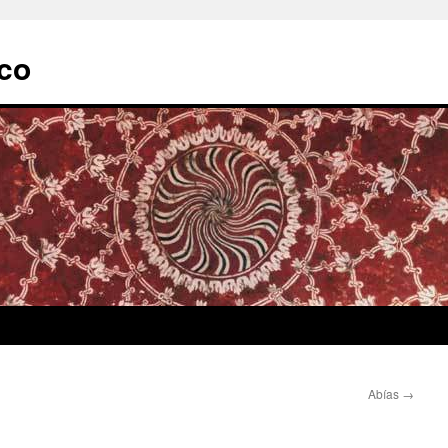
ico
Abías
→