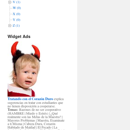
V (1)
W (0)
X (0)
Y (0)
Z (1)
Widget Ads
Tratando con el Corazón Duro
explica
sugerencias en tratar con estudiantes que
no tienen disposición a cooperarse.
Temas:
Razones de no ser cooperativo
(HAMBRE | Miedo y Estrés) | ¿Qué
realmente son las Metas de la Maestra? |
Mayores Problemas | Maestra, Examinate
a ti Misma | Cabeza Dura, Corazón
Habitado de Maldad | El Pecado | La