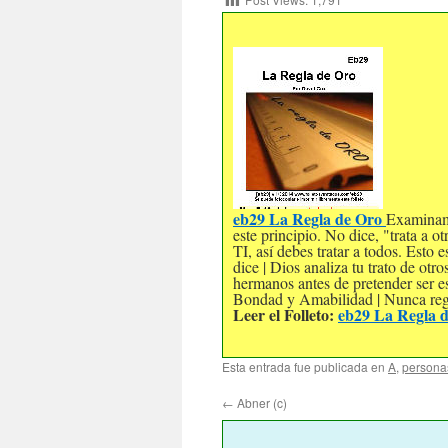
eb29 La Regla de Oro
Examinamo
este principio. No dice, "trata a 
TI, así debes tratar a todos. Esto
dice | Dios analiza tu trato de ot
hermanos antes de pretender ser e
Bondad y Amabilidad | Nunca regr
Leer el Folleto:
eb29 La Regla 
Esta entrada fue publicada en
A
,
persona
←
Abner (c)