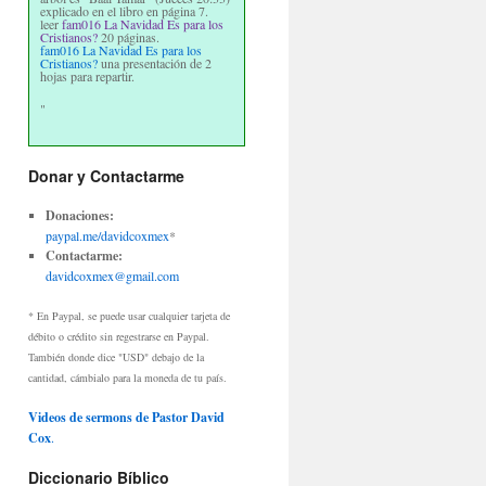
explicado en el libro en página 7.
leer
fam016 La Navidad Es para los
Cristianos?
20 páginas.
fam016 La Navidad Es para los
Cristianos?
una presentación de 2
hojas para repartir.
"
Donar y Contactarme
Donaciones:
paypal.me/davidcoxmex
*
Contactarme:
davidcoxmex@gmail.com
* En Paypal, se puede usar cualquier tarjeta de
débito o crédito sin regestrarse en Paypal.
También donde dice "USD" debajo de la
cantidad, cámbialo para la moneda de tu país.
Videos de sermons de Pastor David
Cox
.
Diccionario Bíblico