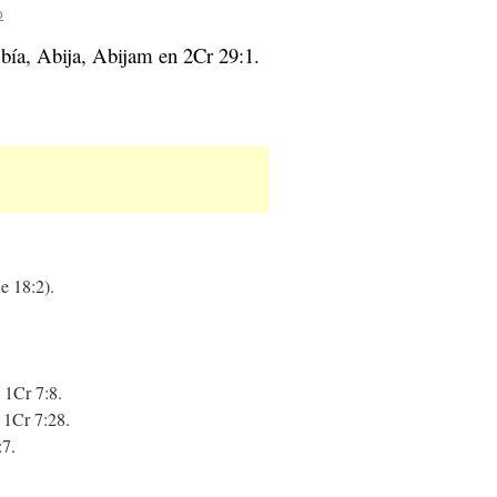
o
Abía, Abija, Abijam en 2Cr 29:1.
e 18:2).
 1Cr 7:8.
 1Cr 7:28.
:7.