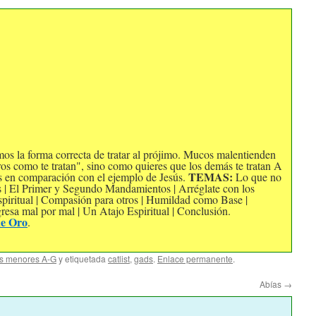
s la forma correcta de tratar al prójimo. Mucos malentienden
otros como te tratan", sino como quieres que los demás te tratan A
TEMAS:
 es en comparación con el ejemplo de Jesús.
Lo que no
ros | El Primer y Segundo Mandamientos | Arréglate con los
spiritual | Compasión para otros | Humildad como Base |
esa mal por mal | Un Atajo Espiritual | Conclusión.
de Oro
.
s menores A-G
y etiquetada
catlist
,
gads
.
Enlace permanente
.
Abías
→