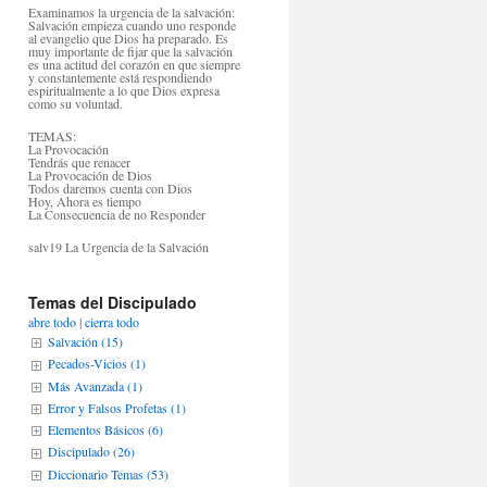
Examinamos la urgencia de la salvación:
Salvación empieza cuando uno responde
al evangelio que Dios ha preparado. Es
muy importante de fijar que la salvación
es una actitud del corazón en que siempre
y constantemente está respondiendo
espiritualmente a lo que Dios expresa
como su voluntad.
TEMAS:
La Provocación
Tendrás que renacer
La Provocación de Dios
Todos daremos cuenta con Dios
Hoy, Ahora es tiempo
La Consecuencia de no Responder
salv19 La Urgencia de la Salvación
Temas del Discipulado
abre todo
|
cierra todo
Salvación (15)
Pecados-Vicios (1)
Más Avanzada (1)
Error y Falsos Profetas (1)
Elementos Básicos (6)
Discipulado (26)
Diccionario Temas (53)