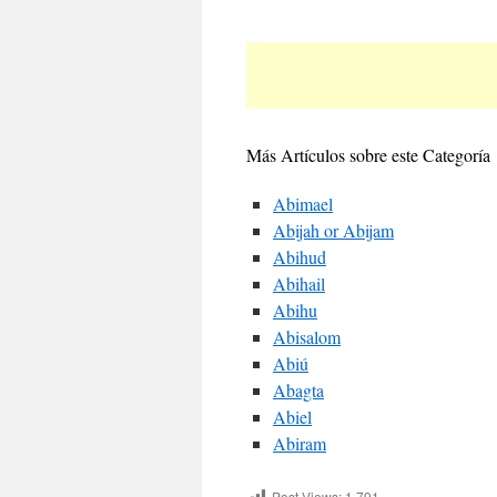
Más Artículos sobre este Categoría
Abimael
Abijah or Abijam
Abihud
Abihail
Abihu
Abisalom
Abiú
Abagta
Abiel
Abiram
Post Views:
1,791