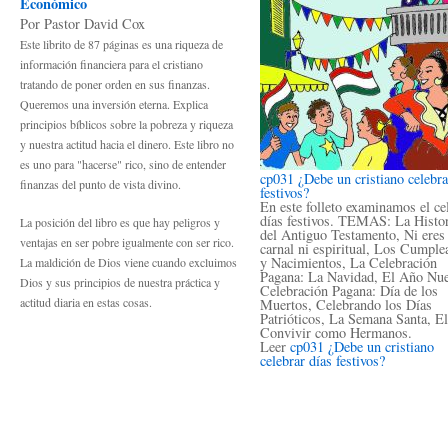
Económico
Por Pastor David Cox
Este librito de 87 páginas es una riqueza de
información financiera para el cristiano
tratando de poner orden en sus finanzas.
Queremos una inversión eterna. Explica
principios bíblicos sobre la pobreza y riqueza
y nuestra actitud hacia el dinero. Este libro no
es uno para "hacerse" rico, sino de entender
cp031 ¿Debe un cristiano celebra
finanzas del punto de vista divino.
festivos?
En este folleto examinamos el ce
días festivos. TEMAS: La Histor
La posición del libro es que hay peligros y
del Antiguo Testamento, Ni eres
ventajas en ser pobre igualmente con ser rico.
carnal ni espiritual, Los Cumple
y Nacimientos, La Celebración
La maldición de Dios viene cuando excluimos
Pagana: La Navidad, El Año Nu
Dios y sus principios de nuestra práctica y
Celebración Pagana: Día de los
actitud diaria en estas cosas.
Muertos, Celebrando los Días
Patrióticos, La Semana Santa, El
Convivir como Hermanos.
Leer
cp031 ¿Debe un cristiano
celebrar días festivos?