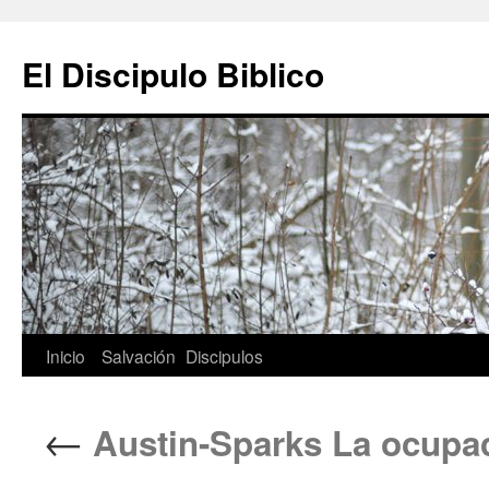
Ir
al
El Discipulo Biblico
contenido
Inicio
Salvación
Discipulos
←
Austin-Sparks La ocupaci