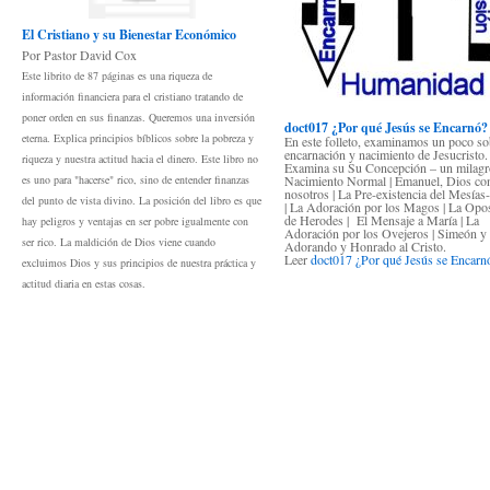
El Cristiano y su Bienestar Económico
Por Pastor David Cox
Este librito de 87 páginas es una riqueza de
información financiera para el cristiano tratando de
poner orden en sus finanzas. Queremos una inversión
doct017 ¿Por qué Jesús se Encarnó?
eterna. Explica principios bíblicos sobre la pobreza y
En este folleto, examinamos un poco so
encarnación y nacimiento de Jesucristo.
riqueza y nuestra actitud hacia el dinero. Este libro no
Examina su Su Concepción – un milagr
es uno para "hacerse" rico, sino de entender finanzas
Nacimiento Normal | Emanuel, Dios co
nosotros | La Pre-existencia del Mesías
del punto de vista divino. La posición del libro es que
| La Adoración por los Magos | La Opo
de Herodes | El Mensaje a María | La
hay peligros y ventajas en ser pobre igualmente con
Adoración por los Ovejeros | Simeón y
ser rico. La maldición de Dios viene cuando
Adorando y Honrado al Cristo.
Leer
doct017 ¿Por qué Jesús se Encarn
excluimos Dios y sus principios de nuestra práctica y
actitud diaria en estas cosas.