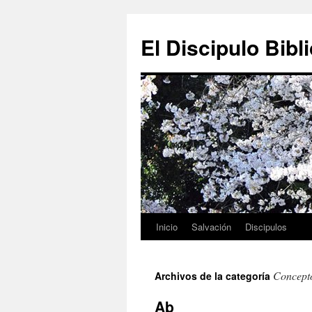
Ir
al
El Discipulo Bibl
contenido
Inicio
Salvación
Discipulos
Concept
Archivos de la categoría
Ab