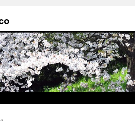
ico
os