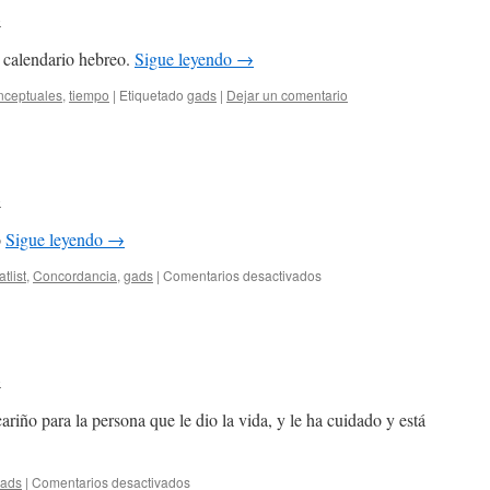
o
l calendario hebreo.
Sigue leyendo
→
ceptuales
,
tiempo
|
Etiquetado
gads
|
Dejar un comentario
o
o
Sigue leyendo
→
en
atlist
,
Concordancia
,
gads
|
Comentarios desactivados
Abandonar
(c)
o
riño para la persona que le dio la vida, y le ha cuidado y está
en
ads
|
Comentarios desactivados