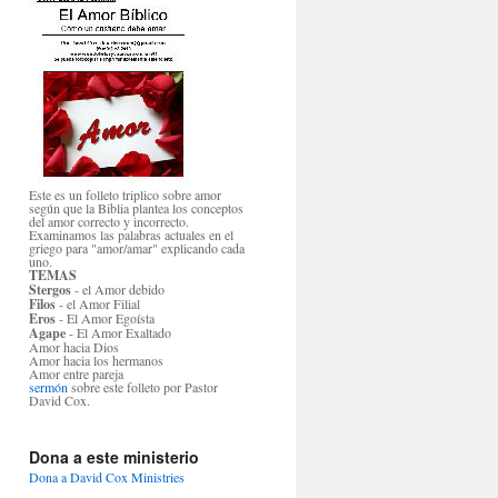
Este es un folleto triplico sobre amor
según que la Biblia plantea los conceptos
del amor correcto y incorrecto.
Examinamos las palabras actuales en el
griego para "amor/amar" explicando cada
uno.
TEMAS
Stergos
- el Amor debido
Filos
- el Amor Filial
Eros
- El Amor Egoísta
Agape
- El Amor Exaltado
Amor hacia Dios
Amor hacia los hermanos
Amor entre pareja
sermón
sobre este folleto por Pastor
David Cox.
Dona a este ministerio
Dona a David Cox Ministries