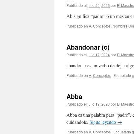
Publicado el
julio 29, 2026
por
El Maestr
Ab significa “padre” o un mes en e
Publicado en
A
,
Conceptos
,
Nombres Con
Abandonar (c)
Publicado el
julio 17, 2024
por
El Maestr
abandonar es un verbo de dejar alg
Publicado en
A
,
Conceptos
|
Etiquetado
c
Abba
Publicado el
julio 19, 2023
por
El Maestr
Abba es una palabra para “padre”, ca
cuidandole.
Sigue leyendo
→
Publicado en
A
,
Conceptos
|
Etiquetado
g