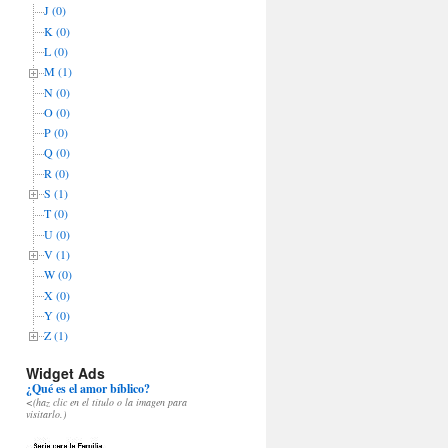
J (0)
K (0)
L (0)
M (1)
N (0)
O (0)
P (0)
Q (0)
R (0)
S (1)
T (0)
U (0)
V (1)
W (0)
X (0)
Y (0)
Z (1)
Widget Ads
¿Qué es el amor bíblico?
<(haz clic en el título o la imagen para
visitarlo.)