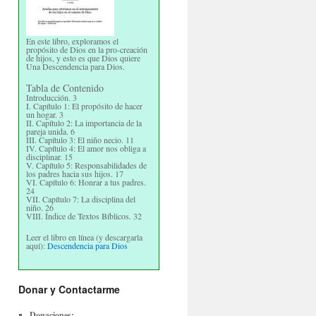
En este libro, exploramos el
propósito de Dios en la pro-creación
de hijos, y esto es que Dios quiere
Una Descendencia para Dios.
Tabla de Contenido
Introducción. 3
I. Capítulo 1: El propósito de hacer
un hogar. 3
II. Capítulo 2: La importancia de la
pareja unida. 6
III. Capítulo 3: El niño necio. 11
IV. Capítulo 4: El amor nos obliga a
disciplinar. 15
V. Capítulo 5: Responsabilidades de
los padres hacia sus hijos. 17
VI. Capítulo 6: Honrar a tus padres.
24
VII. Capítulo 7: La disciplina del
niño. 26
VIII. Índice de Textos Bíblicos. 32
Leer el libro en línea (y descargarla
aquí):
Descendencia para Dios
Donar y Contactarme
Donaciones: