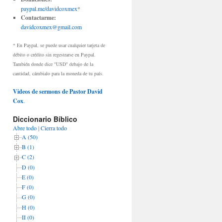
paypal.me/davidcoxmex
*
Contactarme:
davidcoxmex@gmail.com
* En Paypal, se puede usar cualquier tarjeta de
débito o crédito sin regestrarse en Paypal.
También donde dice "USD" debajo de la
cantidad, cámbialo para la moneda de tu país.
Videos de sermons de Pastor David
Cox
.
Diccionario Bíblico
Abre todo
|
Cierra todo
A (50)
B (1)
C (2)
D (0)
E (0)
F (0)
G (0)
H (0)
II (0)