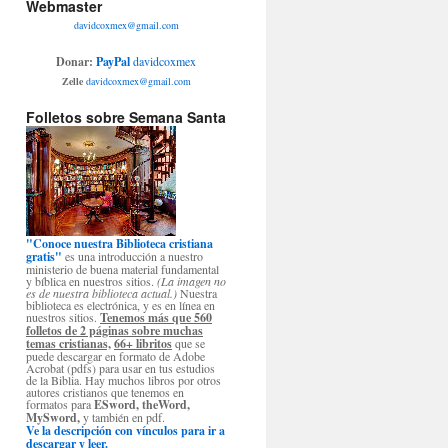
Webmaster
davidcoxmex@gmail.com
Donar:
PayPal
davidcoxmex
Zelle
davidcoxmex@gmail.com
Folletos sobre Semana Santa
"Conoce nuestra Biblioteca cristiana
gratis"
es una introducción a nuestro
ministerio de buena material fundamental
y bíblica en nuestros sitios.
(La imagen no
es de nuestra biblioteca actual.)
Nuestra
biblioteca es electrónica, y es en línea en
nuestros sitios.
Tenemos más que 560
folletos de 2 páginas sobre muchas
temas cristianas,
66+ libritos
que se
puede descargar en formato de Adobe
Acrobat (pdfs) para usar en tus estudios
de la Biblia. Hay muchos libros por otros
autores cristianos que tenemos en
formatos para
ESword, theWord,
MySword,
y también en pdf.
Ve la descripción con vínculos para ir a
descargar y leer.