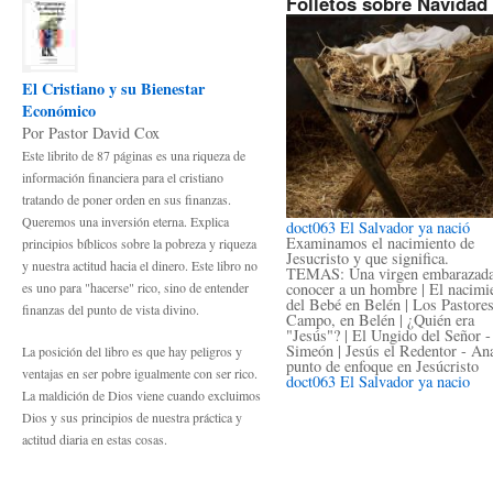
Folletos sobre Navidad
El Cristiano y su Bienestar
Económico
Por Pastor David Cox
Este librito de 87 páginas es una riqueza de
información financiera para el cristiano
tratando de poner orden en sus finanzas.
Queremos una inversión eterna. Explica
doct063 El Salvador ya nació
Examinamos el nacimiento de
principios bíblicos sobre la pobreza y riqueza
Jesucristo y que significa.
y nuestra actitud hacia el dinero. Este libro no
TEMAS: Una virgen embarazada
conocer a un hombre | El nacimi
es uno para "hacerse" rico, sino de entender
del Bebé en Belén | Los Pastores
finanzas del punto de vista divino.
Campo, en Belén | ¿Quién era
"Jesús"? | El Ungido del Señor -
Simeón | Jesús el Redentor - Ana
La posición del libro es que hay peligros y
punto de enfoque en Jesúcristo
ventajas en ser pobre igualmente con ser rico.
doct063 El Salvador ya nacio
La maldición de Dios viene cuando excluimos
Dios y sus principios de nuestra práctica y
actitud diaria en estas cosas.