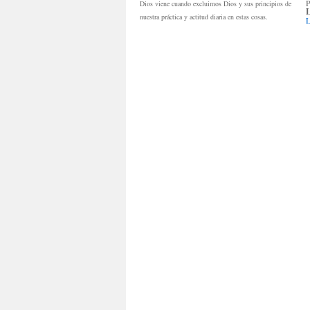
P
Dios viene cuando excluimos Dios y sus principios de
L
nuestra práctica y actitud diaria en estas cosas.
L