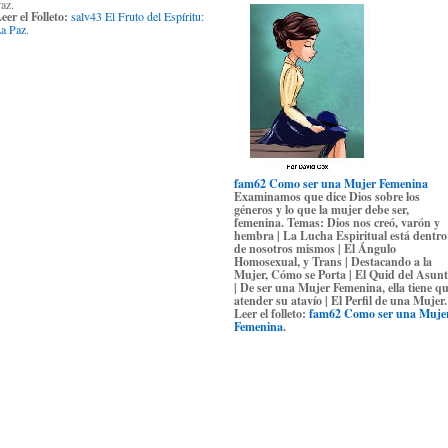
az.
eer el Folleto:
salv43 El Fruto del Espíritu:
a Paz
.
fam62 Como ser una Mujer Femenina
Examinamos que dice Dios sobre los
géneros y lo que la mujer debe ser,
femenina.
Temas:
Dios nos creó, varón y
hembra | La Lucha Espiritual está dentro
de nosotros mismos | El Ángulo
Homosexual, y Trans | Destacando a la
Mujer, Cómo se Porta | El Quid del Asun
| De ser una Mujer Femenina, ella tiene q
atender su atavío | El Perfil de una Mujer.
Leer el folleto:
fam62 Como ser una Muje
Femenina
.