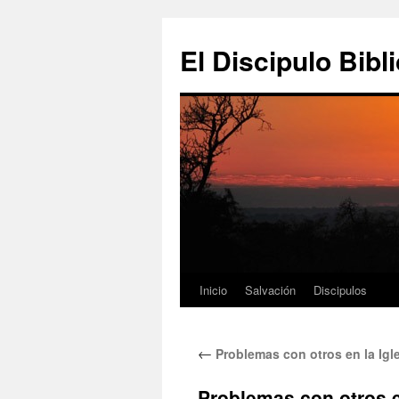
Ir
al
El Discipulo Bibl
contenido
Inicio
Salvación
Discipulos
←
Problemas con otros en la Igl
Problemas con otros e