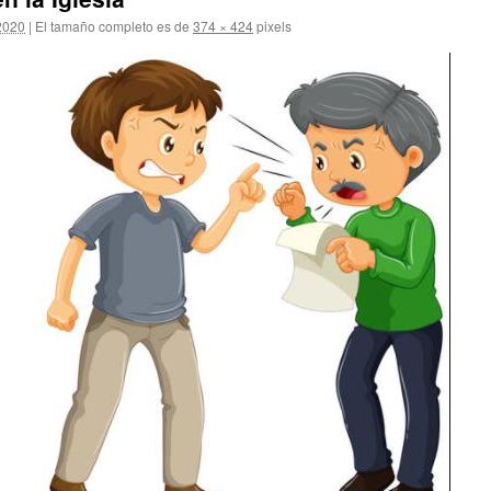
2020
|
El tamaño completo es de
374 × 424
pixels