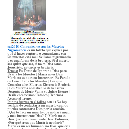
cat20 El Comunicarse con los Muertos
Nigromancia
es un folleto que explica por
qué el hacer contacto o comunicarse con
los muertos está mal. Se llama nigromancia
y es una forma de la brujería. Si el muerto
sea quien que sea, si no es Dios como
Jesucristo, entonces es brujería.
Temas:
Es Tonto de Ignorar a Dios para
Usar a los Muertos | María no es Dios |
María no es nuestro Intercesor | Es Pecado
de Consultar a los Muertos | Los que
Consulta a los Muertos Ejercen la Brujería
| Los Muertos no Saben lo de la Tierra |
Después de Morir Van a su Juicio Eterno |
Desde el catecismo Católico | Tenemos
Acceso al Trono.
Puntos fuertes en el folleto
son 1) No hay
ventaja de contactar a un muerto cuando
puedes contactar a Dios por la oración.
¿Qué te hace un muerto que no hará mejor
y más fuertemente Dios? 2) María no es
Dios. Jesús es plenamente Dios. Entonces,
¿Por qué crees que María te ayudaría?
María es un ser humano, no Dios, que está