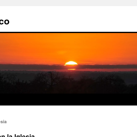
ico
esia
n la Iglesia