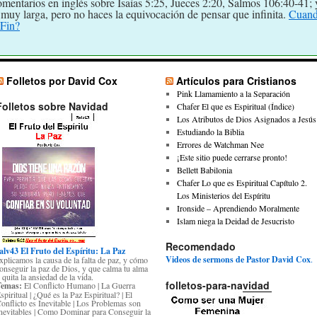
omentarios en inglés sobre Isaías 5:25, Jueces 2:20, Salmos 106:40-41; 
muy larga, pero no haces la equivocación de pensar que infinita.
Cuand
 Fin?
Folletos por David Cox
Artículos para Cristianos
Pink Llamamiento a la Separación
Folletos sobre Navidad
Chafer El que es Espiritual (Índice)
Los Atributos de Dios Asignados a Jesús
Estudiando la Biblia
Errores de Watchman Nee
¡Este sitio puede cerrarse pronto!
Bellett Babilonia
Chafer Lo que es Espiritual Capítulo 2.
Los Ministerios del Espíritu
Ironside – Aprendiendo Moralmente
Islam niega la Deidad de Jesucristo
Recomendado
alv43 El Fruto del Espíritu: La Paz
Videos de sermons de Pastor David Cox
.
xplicamos la causa de la falta de paz, y cómo
onseguir la paz de Dios, y que calma tu alma
 quita la ansiedad de la vida.
folletos-para-navidad
Temas:
El Conflicto Humano | La Guerra
spiritual | ¿Qué es la Paz Espiritual? | El
onflicto es Inevitable | Los Problemas son
nevitables | Como Dominar para Conseguir la