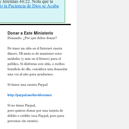
y Jeremías 44:22. Nota que la
o la Paciencia de Dios se Acaba
Donar a Este Ministerio
Donando. ¿Por qué debes donar?
De tener un sitio en el Internet cuesta
dinero. Mi meta es de mantener estos
módulos (y más en el futuro) para el
público. Si disfrutas este sitio, o recibes
beneficio de ello, considera una donación
una vez al año para ayudarnos.
Si tienes una cuenta Paypal
http://paypal.me/davidcoxmex
Si no tienes Paypal,
pero quieres donar por una tarjeta de
débito o crédito (usa Paypal, pero para
personas sin cuenta).