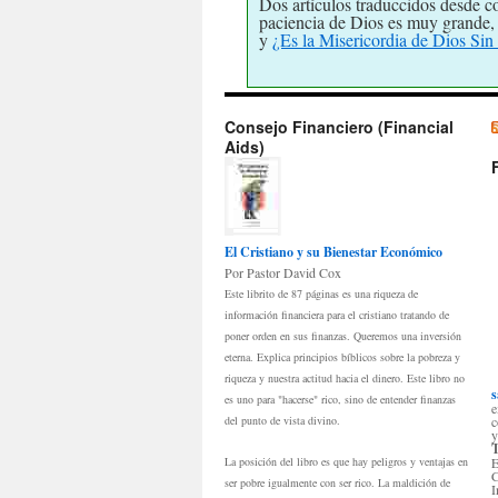
Dos artículos traduccidos desde c
paciencia de Dios es muy grande, 
y
¿Es la Misericordia de Dios Sin
Consejo Financiero (Financial
Aids)
El Cristiano y su Bienestar Económico
Por Pastor David Cox
Este librito de 87 páginas es una riqueza de
información financiera para el cristiano tratando de
poner orden en sus finanzas. Queremos una inversión
eterna. Explica principios bíblicos sobre la pobreza y
riqueza y nuestra actitud hacia el dinero. Este libro no
s
es uno para "hacerse" rico, sino de entender finanzas
e
del punto de vista divino.
c
y
La posición del libro es que hay peligros y ventajas en
E
C
ser pobre igualmente con ser rico. La maldición de
I