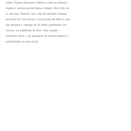
eterna. Explica principios bíblicos sobre la pobreza y
riqueza y nuestra actitud hacia el dinero. Este libro no
es uno para "hacerse" rico, sino de entender finanzas
del punto de vista divino. La posición del libro es que
hay peligros y ventajas en ser pobre igualmente con
ser rico. La maldición de Dios viene cuando
excluimos Dios y sus principios de nuestra práctica y
actitud diaria en estas cosas.