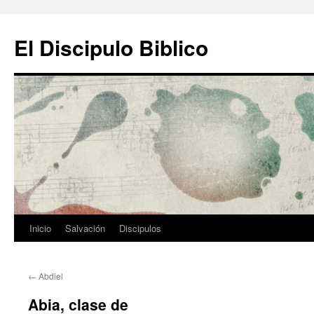
Ir
al
El Discipulo Biblico
contenido
Inicio
Salvación
Discipulos
←
Abdiel
Abia, clase de