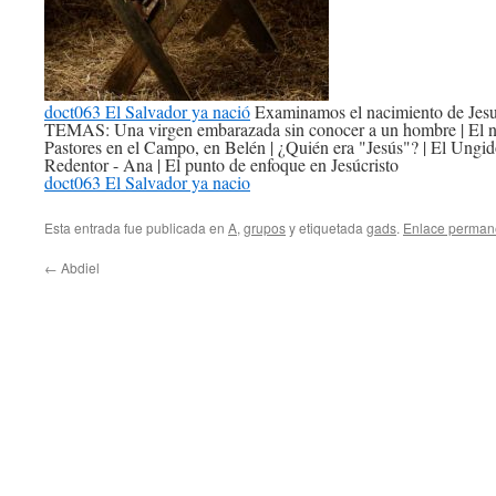
doct063 El Salvador ya nació
Examinamos el nacimiento de Jesucr
TEMAS: Una virgen embarazada sin conocer a un hombre | El na
Pastores en el Campo, en Belén | ¿Quién era "Jesús"? | El Ungido
Redentor - Ana | El punto de enfoque en Jesúcristo
doct063 El Salvador ya nacio
Esta entrada fue publicada en
A
,
grupos
y etiquetada
gads
.
Enlace perman
←
Abdiel